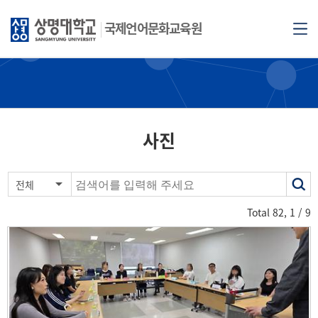
국제언어문화교육원
사진
색
전체
어
Total
82
,
1
/ 9