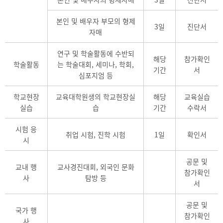
본인 및 배우자 부모의 형제
3일
진단서
자매
연구 및 학술활동에 수반되
해당
참가확인
학술활동
는 학술대회, 세미나, 학회,
기간
서
심포지엄 등
학교현장
교육대학원생의 학교현장실
해당
교육실습
실습
습
기간
수락서
시험 응
취업 시험, 진학 시험
1일
확인서
시
공문 및
교내 행
교사경진대회, 외국인 문화
참가확인
사
탐방 등
서
공문 및
국가 행
참가확인
사