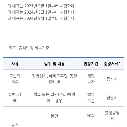
이 내규는 2021년 9월 1일부터 시행한다.
이 내규는 2024년 3월 1일부터 시행한다.
이 내규는 2024년 9월 1일부터 시행한다.
[별표] 출석인정 세부기준
사유
범위 및 내용
인정기간
증빙서류*
국민의
징병검사, 예비군훈련, 동원
해당
통지서
의무
훈련 등
기간
질병, 상
치료 또는 입원(격리)해야
해당
진단서
해
하는 경우
기간
출생증명
본인
20일
서
출산