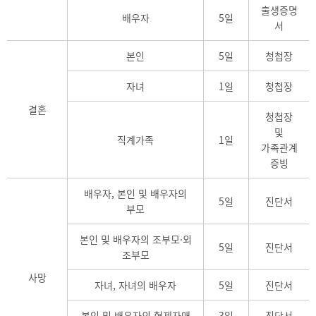
출생증명
배우자
5일
서
본인
5일
청첩장
자녀
1일
청첩장
결혼
청첩장
및
직계가족
1일
가족관계
증빙
배우자, 본인 및 배우자의
5일
진단서
부모
본인 및 배우자의 조부모·외
5일
진단서
조부모
사망
자녀, 자녀의 배우자
5일
진단서
본인 및 배우자의 형제자매
3일
진단서